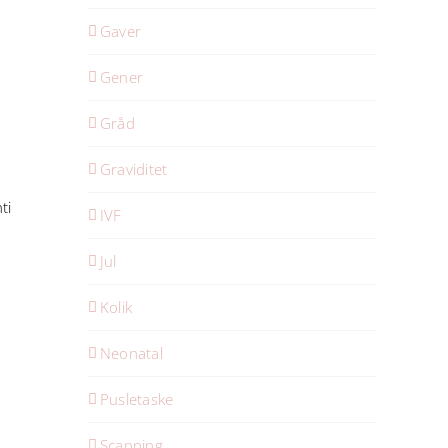
Gaver
m
Gener
Gråd
Graviditet
ti
IVF
Jul
Kolik
Neonatal
Pusletaske
Scanning