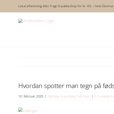
Skip
Lokal afhentning eller fragt til pakkeshop for kr. 49,- i hele Danmar
to
content
Hvordan spotter man tegn på føds
10. februar 2025
|
Fødsel
,
Graviditet
,
Tvillinger
|
6 Comments
Se