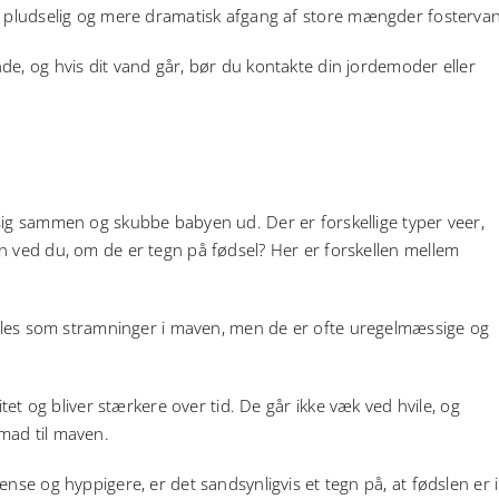
 pludselig og mere dramatisk afgang af store mængder fosterva
de, og hvis dit vand går, bør du kontakte din jordemoder eller
sig sammen og skubbe babyen ud. Der er forskellige typer veer,
n ved du, om de er tegn på fødsel? Her er forskellen mellem
øles som stramninger i maven, men de er ofte uregelmæssige og
et og bliver stærkere over tid. De går ikke væk ved hvile, og
mad til maven.
nse og hyppigere, er det sandsynligvis et tegn på, at fødslen er i