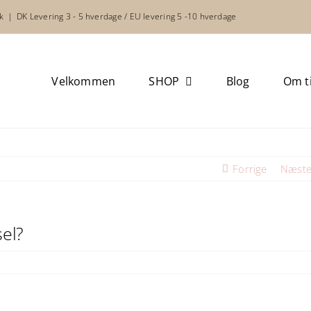
k
|
DK Levering 3 - 5 hverdage / EU levering 5 -10 hverdage
Velkommen
SHOP
Blog
Om t
Forrige
Næst
el?