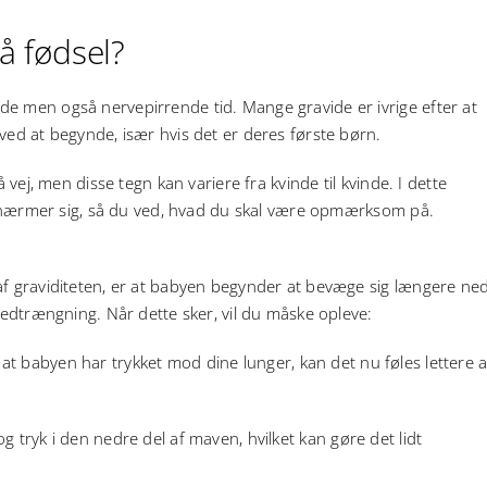
å fødsel?
e men også nervepirrende tid. Mange gravide er ivrige efter at
ved at begynde, især hvis det er deres første børn.
 vej, men disse tegn kan variere fra kvinde til kvinde. I dette
len nærmer sig, så du ved, hvad du skal være opmærksom på.
af graviditeten, er at babyen begynder at bevæge sig længere ned
 nedtrængning. Når dette sker, vil du måske opleve:
, at babyen har trykket mod dine lunger, kan det nu føles lettere a
 tryk i den nedre del af maven, hvilket kan gøre det lidt