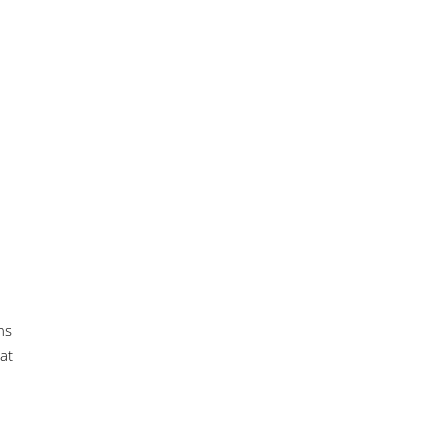
ns
 at
e