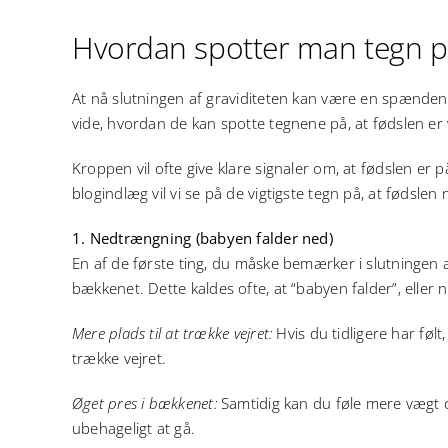
større
billede
Hvordan spotter man tegn p
At nå slutningen af graviditeten kan være en spændend
vide, hvordan de kan spotte tegnene på, at fødslen er 
Kroppen vil ofte give klare signaler om, at fødslen er på
blogindlæg vil vi se på de vigtigste tegn på, at føds
1. Nedtrængning (babyen falder ned)
En af de første ting, du måske bemærker i slutningen 
bækkenet. Dette kaldes ofte, at “babyen falder”, eller
Mere plads til at trække vejret:
Hvis du tidligere har følt
trække vejret.
Øget pres i bækkenet:
Samtidig kan du føle mere vægt og
ubehageligt at gå.