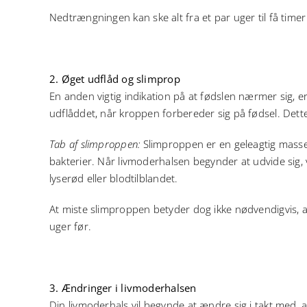
Nedtrængningen kan ske alt fra et par uger til få timer 
2. Øget udflåd og slimprop
En anden vigtig indikation på at fødslen nærmer sig, e
udflåddet, når kroppen forbereder sig på fødsel. Dett
Tab af slimproppen:
Slimproppen er en geleagtig masse
bakterier. Når livmoderhalsen begynder at udvide sig,
lyserød eller blodtilblandet.
At miste slimproppen betyder dog ikke nødvendigvis, at
uger før.
3. Ændringer i livmoderhalsen
Din livmoderhals vil begynde at ændre sig i takt med, at