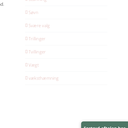
nd.
Søvn
Svære valg
Trillinger
Tvillinger
Vægt
væksthæmning