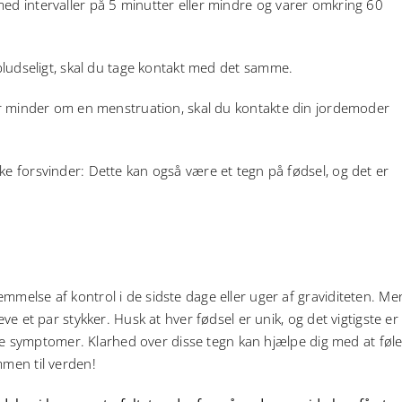
d intervaller på 5 minutter eller mindre og varer omkring 60
pludseligt, skal du tage kontakt med det samme.
er minder om en menstruation, skal du kontakte din jordemoder
ke forsvinder: Dette kan også være et tegn på fødsel, og det er
mmelse af kontrol i de sidste dage eller uger af graviditeten. Me
ve et par stykker. Husk at hver fødsel er unik, og det vigtigste er
 dine symptomer. Klarhed over disse tegn kan hjælpe dig med at føl
mmen til verden!