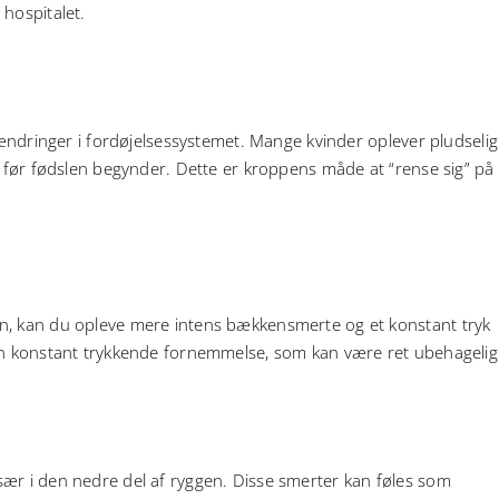
 hospitalet.
e ændringer i fordøjelsessystemet. Mange kvinder oplever pludselig
t før fødslen begynder. Dette er kroppens måde at “rense sig” på
n, kan du opleve mere intens bækkensmerte og et konstant tryk
 en konstant trykkende fornemmelse, som kan være ret ubehagelig
sær i den nedre del af ryggen. Disse smerter kan føles som