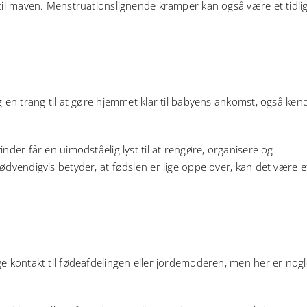
 til maven. Menstruationslignende kramper kan også være et tidlig
g en trang til at gøre hjemmet klar til babyens ankomst, også ken
nder får en uimodståelig lyst til at rengøre, organisere og
ødvendigvis betyder, at fødslen er lige oppe over, kan det være e
ge kontakt til fødeafdelingen eller jordemoderen, men her er nogl