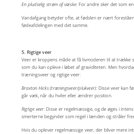
En pludselig strøm af væske:
For andre sker det som en
Vandafgang betyder ofte, at fødslen er nært foreståen
fødeafdelingen med det samme.
5. Rigtige veer
Veer er kroppens måde at få livmoderen til at trække 
som du kan opleve i løbet af graviditeten. Men hvorda
træningsveer og rigtige veer:
Braxton Hicks (træningsveer/plukveer):
Disse veer kan f
går væk, når du hviler eller ændrer position.
Rigtige veer:
Disse er regelmæssige, og de øges i intensit
smerterne begynder som regel i lænden og stråler fre
Hvis du oplever regelmæssige veer, der bliver mere inte