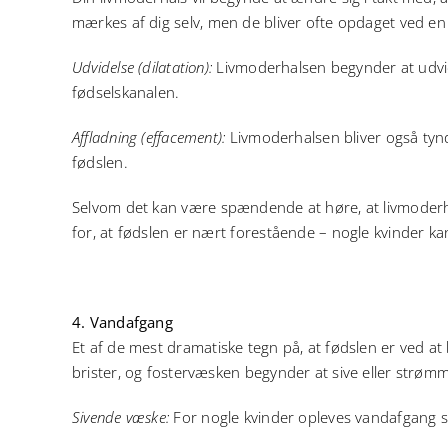
mærkes af dig selv, men de bliver ofte opdaget ved e
Udvidelse (dilatation):
Livmoderhalsen begynder at udvide
fødselskanalen.
Affladning (effacement):
Livmoderhalsen bliver også tynd
fødslen.
Selvom det kan være spændende at høre, at livmoderhal
for, at fødslen er nært forestående – nogle kvinder kan
4. Vandafgang
Et af de mest dramatiske tegn på, at fødslen er ved at
brister, og fostervæsken begynder at sive eller strøm
Sivende væske:
For nogle kvinder opleves vandafgang 