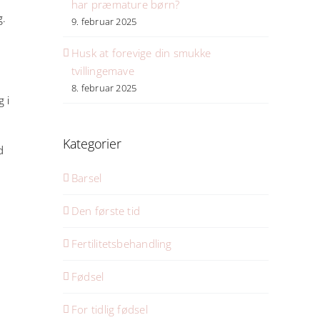
har præmature børn?
g.
9. februar 2025
Husk at forevige din smukke
tvillingemave
8. februar 2025
 i
Kategorier
d
Barsel
Den første tid
Fertilitetsbehandling
Fødsel
For tidlig fødsel