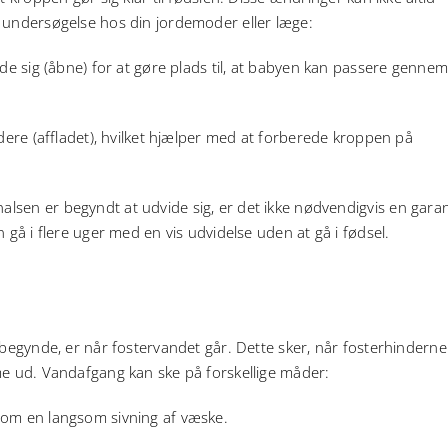
n undersøgelse hos din jordemoder eller læge:
 sig (åbne) for at gøre plads til, at babyen kan passere genne
ere (affladet), hvilket hjælper med at forberede kroppen på
sen er begyndt at udvide sig, er det ikke nødvendigvis en garan
 gå i flere uger med en vis udvidelse uden at gå i fødsel.
 begynde, er når fostervandet går. Dette sker, når fosterhinderne
me ud. Vandafgang kan ske på forskellige måder:
som en langsom sivning af væske.