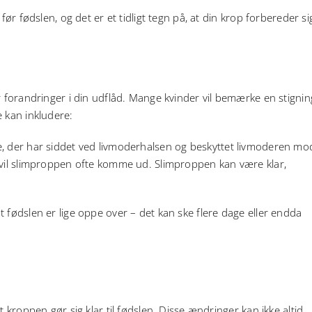
før fødslen, og det er et tidligt tegn på, at din krop forbereder si
r forandringer i din udflåd. Mange kvinder vil bemærke en stigning
e kan inkludere:
, der har siddet ved livmoderhalsen og beskyttet livmoderen mo
 vil slimproppen ofte komme ud. Slimproppen kan være klar,
 fødslen er lige oppe over – det kan ske flere dage eller endda
 kroppen gør sig klar til fødslen. Disse ændringer kan ikke altid