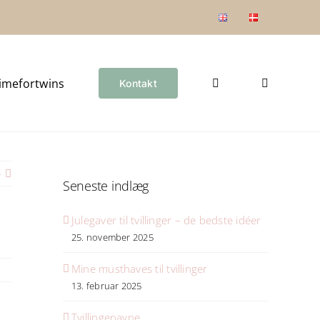
imefortwins
Kontakt
e
Seneste indlæg
Julegaver til tvillinger – de bedste idéer
25. november 2025
Mine musthaves til tvillinger
13. februar 2025
Tvillingenavne