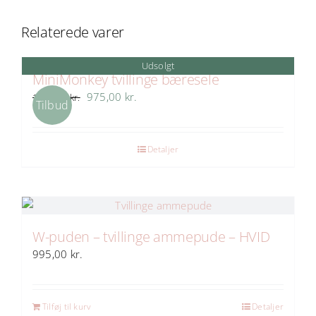
Relaterede varer
Udsolgt
MiniMonkey tvillinge bæresele
Den
Den
975,00
kr.
1.295,00
kr.
Tilbud
oprindelige
aktuelle
pris
pris
var:
er:
Detaljer
1.295,00 kr..
975,00 kr..
W-puden – tvillinge ammepude – HVID
995,00
kr.
Tilføj til kurv
Detaljer