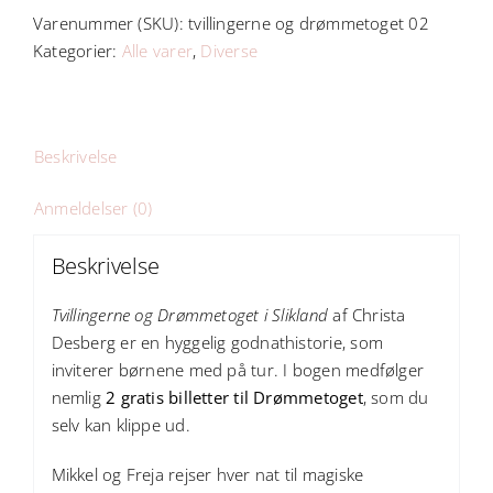
Drømmetoget
Varenummer (SKU):
tvillingerne og drømmetoget 02
i
Kategorier:
Alle varer
,
Diverse
Slikland
antal
Beskrivelse
Anmeldelser (0)
Beskrivelse
Tvillingerne og Drømmetoget i Slikland
af Christa
Desberg er en hyggelig godnathistorie, som
inviterer børnene med på tur. I bogen medfølger
nemlig
2 gratis billetter til Drømmetoget
, som du
selv kan klippe ud.
Mikkel og Freja rejser hver nat til magiske