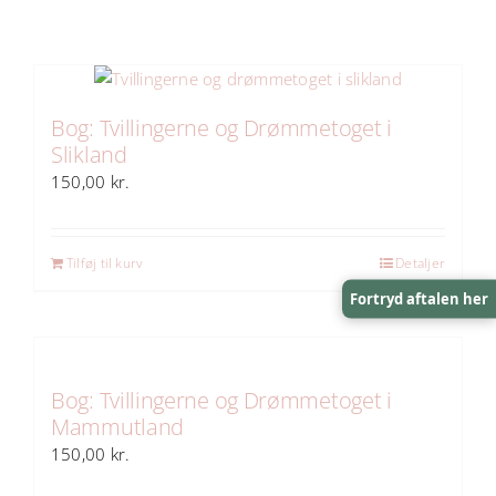
Bog: Tvillingerne og Drømmetoget i
Slikland
150,00
kr.
Tilføj til kurv
Detaljer
Fortryd aftalen her
Bog: Tvillingerne og Drømmetoget i
Mammutland
150,00
kr.