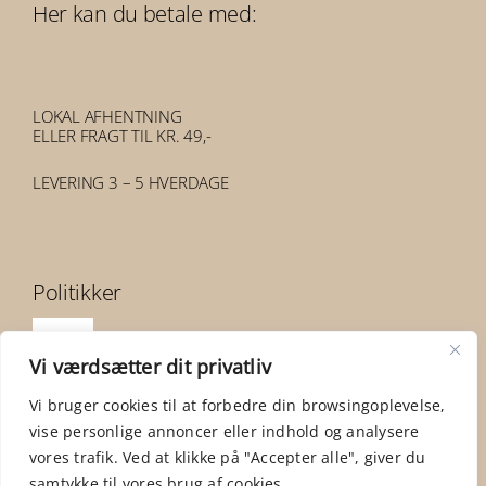
Her kan du betale med:
LOKAL AFHENTNING
ELLER FRAGT TIL KR. 49,-
LEVERING 3 – 5 HVERDAGE
Politikker
Toggle
Vi værdsætter dit privatliv
Navigation
Handelsbetingelser
Vi bruger cookies til at forbedre din browsingoplevelse,
vise personlige annoncer eller indhold og analysere
vores trafik. Ved at klikke på "Accepter alle", giver du
Privatlivspolitik
samtykke til vores brug af cookies.