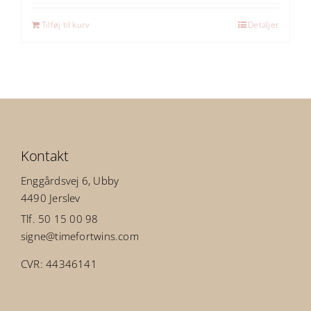
Tilføj til kurv
Detaljer
Kontakt
Enggårdsvej 6, Ubby
4490 Jerslev
Tlf. 50 15 00 98
signe@timefortwins.com
CVR: 44346141