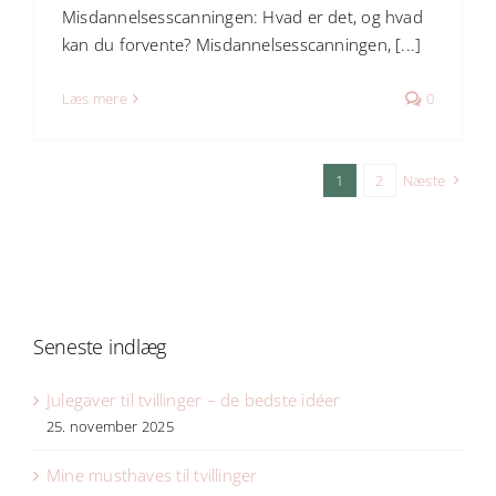
Misdannelsesscanningen: Hvad er det, og hvad
kan du forvente? Misdannelsesscanningen, [...]
Læs mere
0
1
2
Næste
Seneste indlæg
Julegaver til tvillinger – de bedste idéer
25. november 2025
Mine musthaves til tvillinger