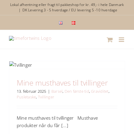
Skip
Lokal afhentning eller fragt til pakkeshop for kr. 49,- i hele Danmark
|
DK Levering 3 - 5 hverdage / EU levering 5 -10 hverdage
to
content
Mine musthaves til tvillinger
13. februar 2025
|
Barsel
,
Den første tid
,
Graviditet
,
Pusletaske
,
Tvillinger
Mine musthaves til tvillinger Musthave
produkter når du får [...]