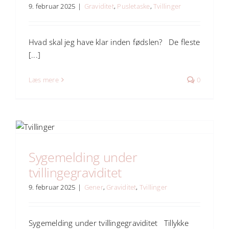
9. februar 2025
|
Graviditet
,
Pusletaske
,
Tvillinger
Hvad skal jeg have klar inden fødslen? De fleste
[...]
Læs mere
0
Sygemelding under
tvillingegraviditet
9. februar 2025
|
Gener
,
Graviditet
,
Tvillinger
Sygemelding under tvillingegraviditet Tillykke