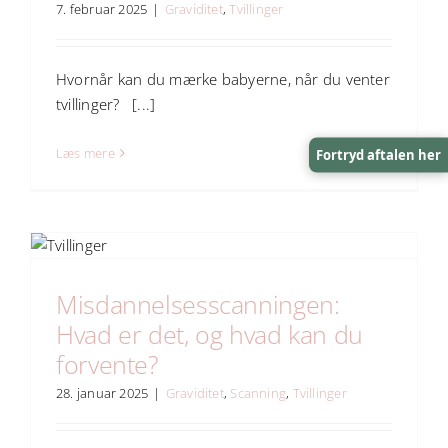
7. februar 2025
|
Graviditet
,
Tvillinger
Hvornår kan du mærke babyerne, når du venter
tvillinger? [...]
Læs mere
0
Fortryd aftalen her
Misdannelsesscanningen:
Hvad er det, og hvad kan du
forvente?
28. januar 2025
|
Graviditet
,
Scanning
,
Tvillinger