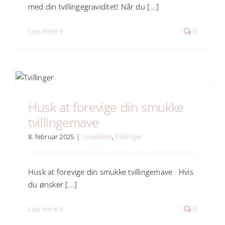
med din tvillingegraviditet! Når du [...]
Læs mere
0
Husk at forevige din smukke
tvillingemave
8. februar 2025
|
Graviditet
,
Tvillinger
Husk at forevige din smukke tvillingemave Hvis
du ønsker [...]
Læs mere
0