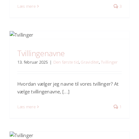
Læs mere
3
Tvillingenavne
13. februar 2025
|
Den første tid
,
Graviditet
,
Tvillinger
Hvordan vælger jeg navne til vores tvillinger? At
vælge tvillingenavne, [...]
Læs mere
1
?