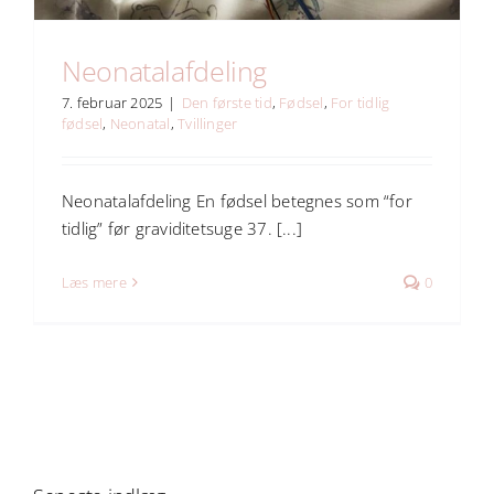
Neonatalafdeling
7. februar 2025
|
Den første tid
,
Fødsel
,
For tidlig
fødsel
,
Neonatal
,
Tvillinger
Neonatalafdeling En fødsel betegnes som “for
tidlig” før graviditetsuge 37. [...]
Læs mere
0