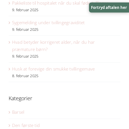
Pakkeliste til hospitalet når du skal føde tvillinger
Fortryd aftalen her
9. februar 2025
Sygemelding under tvillingegraviditet
9. februar 2025
Hvad betyder korrigeret alder, når du har
præmature børn?
9. februar 2025
Husk at forevige din smukke tvillingemave
8. februar 2025
Kategorier
Barsel
Den første tid