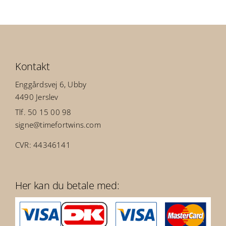
Kontakt
Enggårdsvej 6, Ubby
4490 Jerslev
Tlf. 50 15 00 98
signe@timefortwins.com
CVR: 44346141
Her kan du betale med: